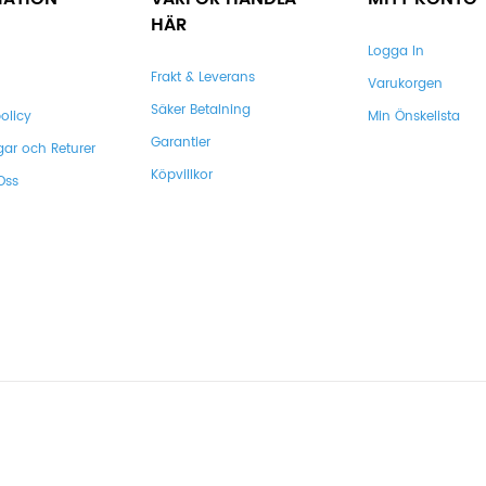
HÄR
Logga In
Frakt & Leverans
Varukorgen
Säker Betalning
olicy
Min Önskelista
Garantier
gar och Returer
Köpvillkor
Oss