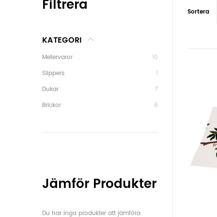
Filtrera
Sortera
KATEGORI
Metervaror
10
Slippers
1
Dukar
7
Brickor
6
Jämför Produkter
Du har inga produkter att jämföra.