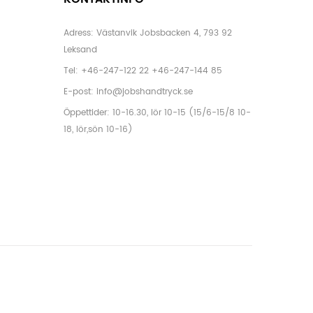
Adress: Västanvik Jobsbacken 4, 793 92
Leksand
Tel:
+46-247-122 22
+46-247-144 85
E-post:
info@jobshandtryck.se
Öppettider: 10-16.30, lör 10-15 (15/6-15/8 10-
18, lör,sön 10-16)