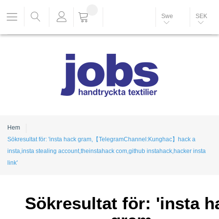
Swe
SEK
Hem
Sökresultat för: 'insta hack gram,【TelegramChannel:Kunghac】hack a
insta,insta stealing account,theinstahack com,github instahack,hacker insta
link'
Sökresultat för: 'insta h