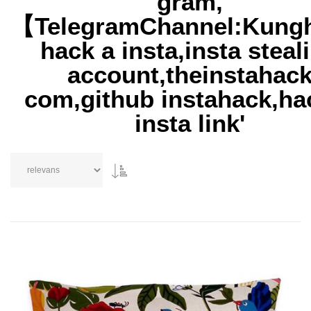
gram,
【TelegramChannel:Kun
hack a insta,insta steal
account,theinstahac
com,github instahack,ha
insta link'