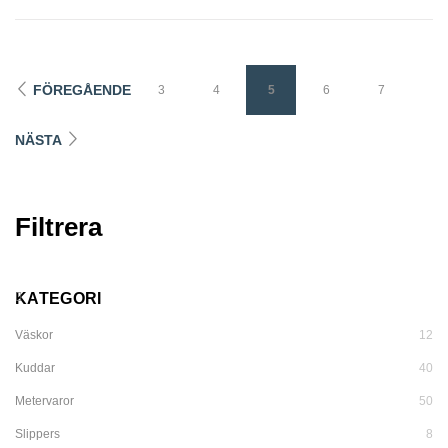
FÖREGÅENDE
3
4
5
6
7
NÄSTA
Filtrera
KATEGORI
Väskor
12
Kuddar
40
Metervaror
50
Slippers
8