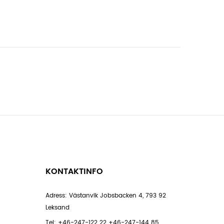
KONTAKTINFO
Adress: Västanvik Jobsbacken 4, 793 92
Leksand
Tel:
+46-247-122 22
+46-247-144 85