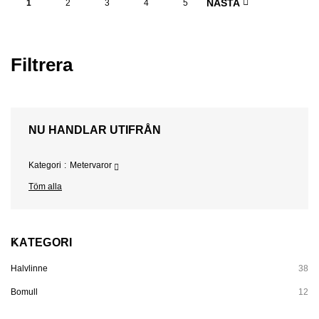
NÄSTA
1
2
3
4
5
Filtrera
NU HANDLAR UTIFRÅN
Kategori
Metervaror
Töm alla
KATEGORI
Halvlinne
38
Bomull
12