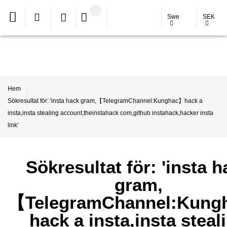
Swe
SEK
Hem
Sökresultat för: 'insta hack gram,【TelegramChannel:Kunghac】hack a
insta,insta stealing account,theinstahack com,github instahack,hacker insta
link'
Sökresultat för: 'insta h
gram,
【TelegramChannel:Kun
hack a insta,insta steal