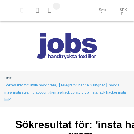
Swe
SEK
Hem
Sökresultat för: 'insta hack gram,【TelegramChannel:Kunghac】hack a
insta,insta stealing account,theinstahack com,github instahack,hacker insta
link'
Sökresultat för: 'insta h