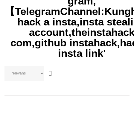
gram,
【TelegramChannel:Kun
hack a insta,insta steal
account,theinstahac
com,github instahack,ha
insta link'