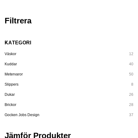
Filtrera
KATEGORI
Väskor
12
Kuddar
40
Metervaror
50
Slippers
8
Dukar
26
Brickor
28
Gocken Jobs Design
37
Jämför Produkter