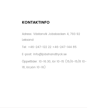
KONTAKTINFO
Adress: Västanvik Jobsbacken 4, 793 92
Leksand
Tel:
+46-247-122 22
+46-247-144 85
E-post:
info@jobshandtryck.se
Öppettider: 10-16.30, lör 10-15 (15/6-15/8 10-
18, lör,sön 10-16)