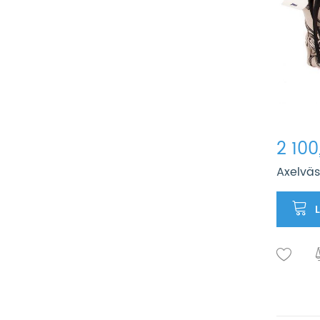
2 100
Axelväs