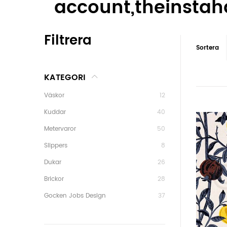
account,theinstaha
Filtrera
Sortera
KATEGORI
Väskor
12
Kuddar
40
Metervaror
50
Slippers
8
Dukar
26
Brickor
28
Gocken Jobs Design
37