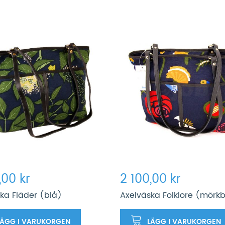
,00 kr
2 100,00 kr
ka Fläder (blå)
Axelväska Folklore (mörkb
LÄGG I VARUKORGEN
LÄGG I VARUKORGEN