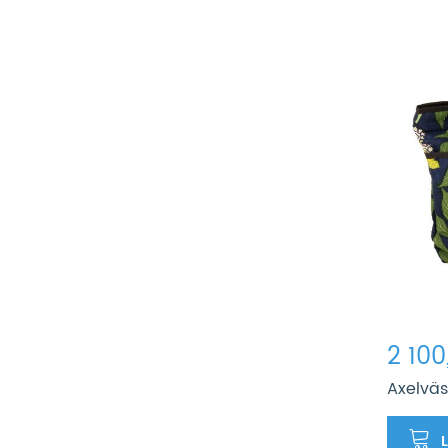
2 100
Axelväs