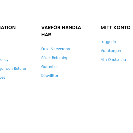
MATION
VARFÖR HANDLA
MITT KONTO
HÄR
Logga In
Frakt & Leverans
Varukorgen
Säker Betalning
olicy
Min Önskelista
Garantier
gar och Returer
Köpvillkor
Oss