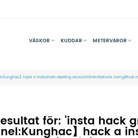
VÄSKOR
KUDDAR
METERVAROR
:Kunghac】hack a insta,insta stealing account,theinstahack com,github ins
esultat för: 'insta hack 
el:Kunghac】hack a insta