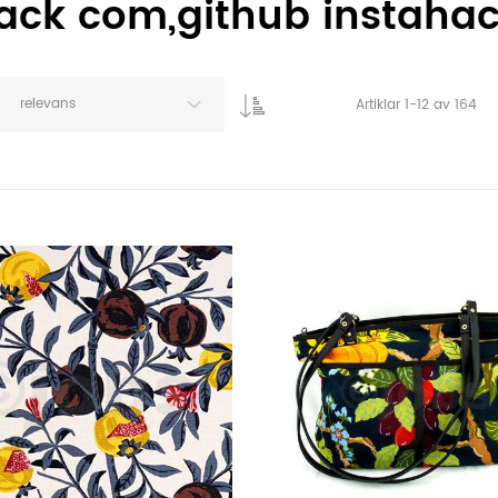
ck com,github instahack
relevans
Artiklar
1
-
12
av
164