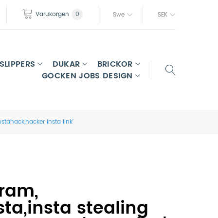
Varukorgen
0
Swe
SEK
SLIPPERS
DUKAR
BRICKOR
GOCKEN JOBS DESIGN
tahack,hacker insta link'
gram,
,insta stealing