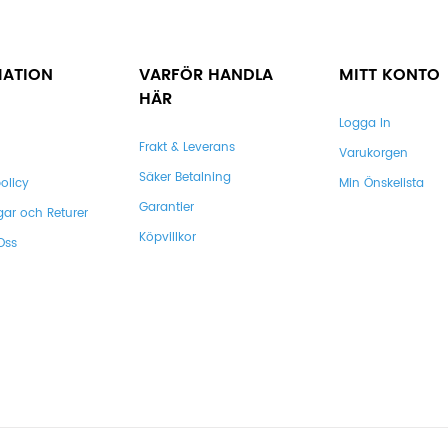
MATION
VARFÖR HANDLA
MITT KONTO
HÄR
Logga In
Frakt & Leverans
Varukorgen
Säker Betalning
olicy
Min Önskelista
Garantier
gar och Returer
Köpvillkor
Oss