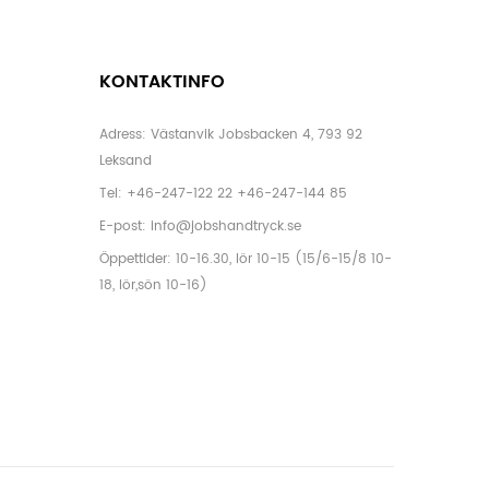
KONTAKTINFO
Adress: Västanvik Jobsbacken 4, 793 92
Leksand
Tel:
+46-247-122 22
+46-247-144 85
E-post:
info@jobshandtryck.se
Öppettider: 10-16.30, lör 10-15 (15/6-15/8 10-
18, lör,sön 10-16)