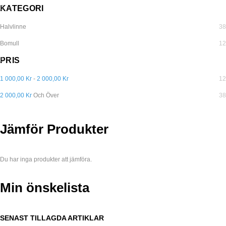
KATEGORI
Halvlinne
38
Bomull
12
PRIS
1 000,00 Kr
-
2 000,00 Kr
12
2 000,00 Kr
Och Över
38
Jämför Produkter
Du har inga produkter att jämföra.
Min önskelista
SENAST TILLAGDA ARTIKLAR