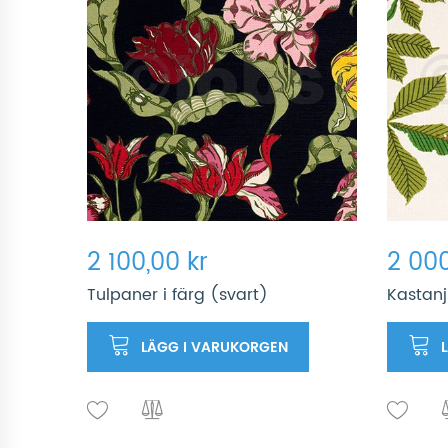
2 100,00 kr
2 000
Tulpaner i färg (svart)
Kastanj
LÄGG I VARUKORGEN