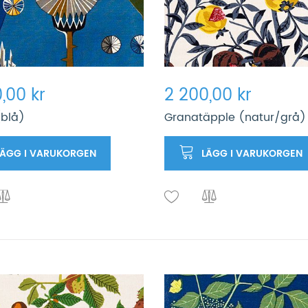
,00 kr
2 200,00 kr
(blå)
Granatäpple (natur/grå)
LÄGG I VARUKORGEN
LÄGG I VARUKORGEN