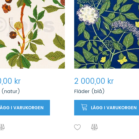
,00 kr
2 000,00 kr
 (natur)
Fläder (blå)
LÄGG I VARUKORGEN
LÄGG I VARUKORGEN