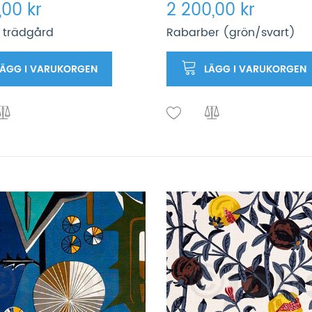
,00 kr
2 200,00 kr
 trädgård
Rabarber (grön/svart)
LÄGG I VARUKORGEN
LÄGG I VARUKORGEN