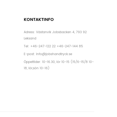
KONTAKTINFO
Adress: Västanvik Jobsbacken 4, 793 92
Leksand
Tel:
+46-247-122 22
+46-247-144 85
E-post:
info@jobshandtryck.se
Öppettider: 10-16.30, lör 10-15 (15/6-15/8 10-
18, lör,sön 10-16)