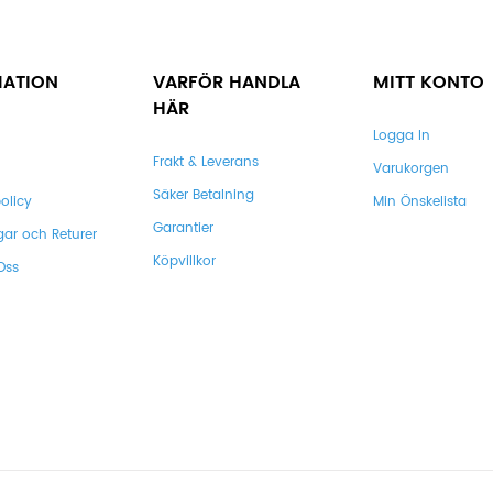
MATION
VARFÖR HANDLA
MITT KONTO
HÄR
Logga In
Frakt & Leverans
Varukorgen
Säker Betalning
olicy
Min Önskelista
Garantier
gar och Returer
Köpvillkor
Oss