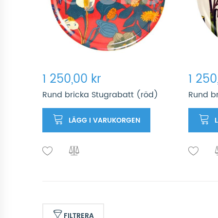
1 250,00 kr
1 250
Rund bricka Stugrabatt (röd)
Rund br
LÄGG I VARUKORGEN
FILTRERA