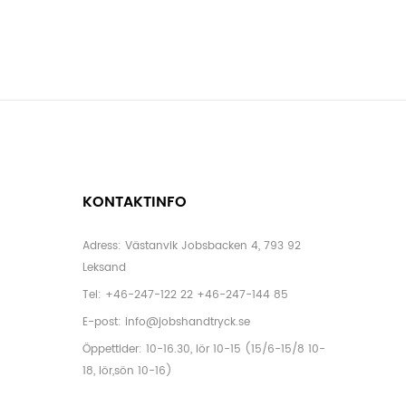
KONTAKTINFO
Adress: Västanvik Jobsbacken 4, 793 92
Leksand
Tel:
+46-247-122 22
+46-247-144 85
E-post:
info@jobshandtryck.se
Öppettider: 10-16.30, lör 10-15 (15/6-15/8 10-
18, lör,sön 10-16)