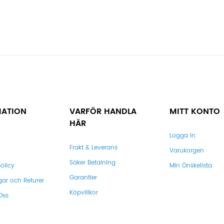
MATION
VARFÖR HANDLA
MITT KONTO
HÄR
Logga In
Frakt & Leverans
Varukorgen
Säker Betalning
olicy
Min Önskelista
Garantier
gar och Returer
Köpvillkor
Oss